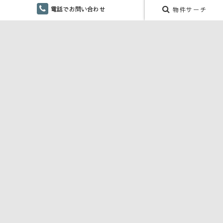
マップ検索
電話でお問い合わせ
物件サーチ
賃貸居住用
賃貸事業用
月極駐車場
こだわり検索
仲介手数料無し
融雪設備あり
ペット対応・ペット可
単身向け
リフォーム
CONTENTS
川口商事 株式会社 SDGs宣言