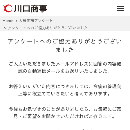
条/燕三条の賃貸
事株式
アパート・マンシ
ョン・マンショ
会社
ン・店舗・事務所
Home
入居者様アンケート
は川口商事株式会
アンケートへのご協力ありがとうございました
社
アンケートへのご協力ありがとうござい
ました
ご入力いただきましたメールアドレスに回答の内容確
認の自動返信メールをお送りいたしました。
お答えいただいた内容につきましては、今後の管理向
上等に役立てていきたいと考えております。
今後もお気づきのことがありましたら、お気軽にご意
見・ご要望をお聞かせいただければと存じます。