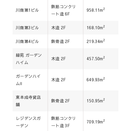
鉄筋コンクリ
2
川商第1ビル
958.11m
ート造 6F
2
川商第3ビル
木造 2F
168.10m
2
川商第4ビル
鉄骨造 2F
219.34m
緑苑 ガーデン
2
木造 2F
457.50m
ハイム
ガーデンハイ
2
木造 2F
649.93m
ムⅡ
東本成寺貸店
2
鉄骨造 2F
150.95m
舗
レジデンスガ
鉄筋コンクリ
2
709.19m
ーデン
ート造 3F