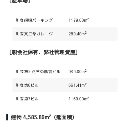
［駐車場］
2
川商須頃パーキング
1179.00m
2
川商東三条ガレージ
289.48m
［親会社保有、弊社管理資産］
2
川商第5 燕三条駅前ビル
939.00m
2
川商第6ビル
661.41m
2
川商第7ビル
1160.09m
2
建物 4,585.89m
（延面積）