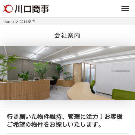
条/燕三条の賃貸
事株式
アパート・マンシ
ョン・マンショ
会社
ン・店舗・事務所
Home
会社案内
は川口商事株式会
社
会社案内
行き届いた物件維持、管理に注力！お客様
ご希望の物件をお探しいたします。