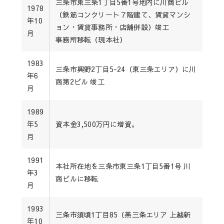
三条市東三条1丁目5番1号地内に川商ビル
1978
（鉄筋コンクリート７階建て、賃貸マンシ
年10
ョン・賃貸事務所・店舗併設）竣工
月
事務所移転（現本社）
1983
三条市興野2丁目5-24（東三条エリア）に川
年6
商第2ビル 竣工
月
1989
年5
資本金3,500万円に増資。
月
1991
本社所在地を三条市東三条1丁目5番1号 川
年3
商ビルに移転
月
1993
三条市須頃1丁目85（燕三条エリア 上越新
年10