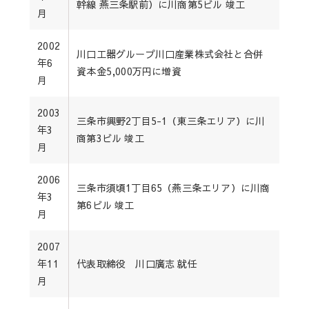
幹線 燕三条駅前）に川商第5ビル 竣工
月
2002
川口工器グループ川口産業株式会社と合併
年6
資本金5,000万円に増資
月
2003
三条市興野2丁目5-1（東三条エリア）に川
年3
商第3ビル 竣工
月
2006
三条市須頃1丁目65（燕三条エリア）に川商
年3
第6ビル 竣工
月
2007
年11
代表取締役 川口廣志 就任
月