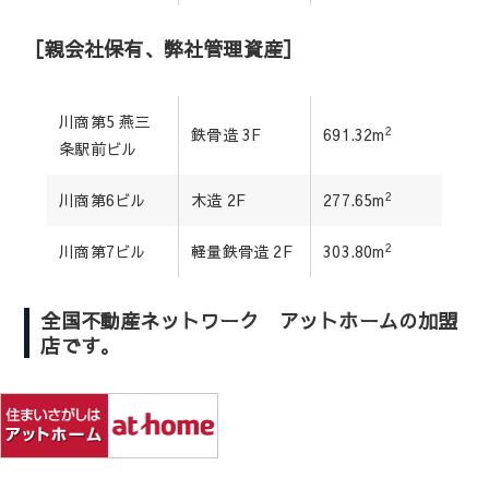
［親会社保有、弊社管理資産］
川商第5 燕三
2
鉄骨造 3F
691.32m
条駅前ビル
2
川商第6ビル
木造 2F
277.65m
2
川商第7ビル
軽量鉄骨造 2F
303.80m
全国不動産ネットワーク アットホームの加盟
店です。