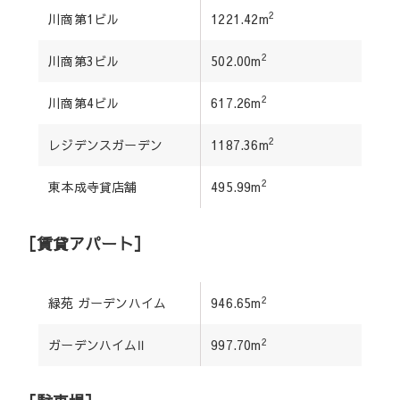
2
川商第1ビル
1221.42m
2
川商第3ビル
502.00m
2
川商第4ビル
617.26m
2
レジデンスガーデン
1187.36m
2
東本成寺貸店舗
495.99m
［賃貸アパート］
2
緑苑 ガーデンハイム
946.65m
2
ガーデンハイムⅡ
997.70m