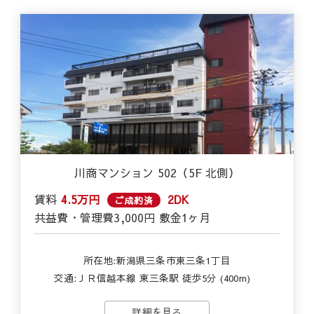
川商マンション 502（5F 北側）
賃料
4.5万円
2DK
ご成約済
共益費・管理費
3,000円
敷金
1ヶ月
所在地:新潟県三条市東三条1丁目
交通:
ＪＲ信越本線 東三条駅 徒歩5分 (400m)
詳細を見る