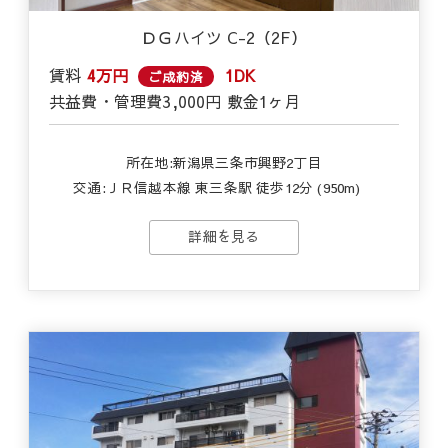
ＤＧハイツ C-2（2F）
賃料
4万円
1DK
ご成約済
共益費・管理費
3,000円
敷金
1ヶ月
所在地:新潟県三条市興野2丁目
交通:
ＪＲ信越本線 東三条駅 徒歩12分 (950m)
詳細を見る