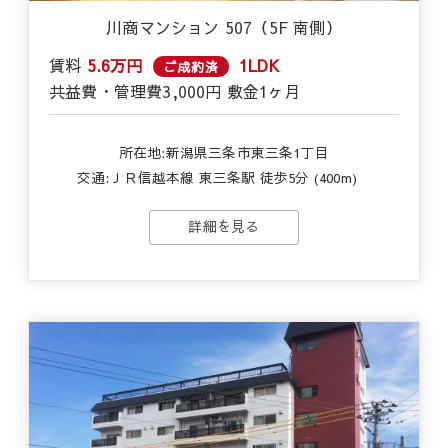
川商マンション 507（5F 南側）
賃料
5.6万円
1LDK
ご成約済
共益費・管理費
3,000円
敷金
1ヶ月
所在地:新潟県三条市東三条1丁目
交通:
ＪＲ信越本線 東三条駅 徒歩5分 (400m)
詳細を見る