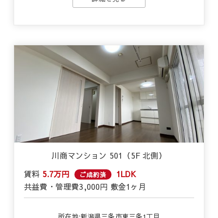
川商マンション 501（5F 北側）
賃料
5.7万円
1LDK
ご成約済
共益費・管理費
3,000円
敷金
1ヶ月
所在地:新潟県三条市東三条1丁目