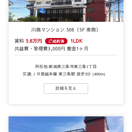
川商マンション 506（5F 南側）
賃料
5.6万円
1LDK
ご成約済
共益費・管理費
3,000円
敷金
1ヶ月
所在地:新潟県三条市東三条1丁目
交通:
ＪＲ信越本線 東三条駅 徒歩5分 (400m)
詳細を見る