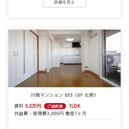
詳細を見る
川商マンション 603（6F 北側）
賃料
5.2万円
1LDK
ご成約済
共益費・管理費
3,000円
敷金
1ヶ月