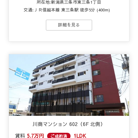
所在地:新潟県三条市東三条1丁目
交通:
ＪＲ信越本線 東三条駅 徒歩5分 (400m)
詳細を見る
川商マンション 602（6F 北側）
賃料
5.7万円
1LDK
ご成約済