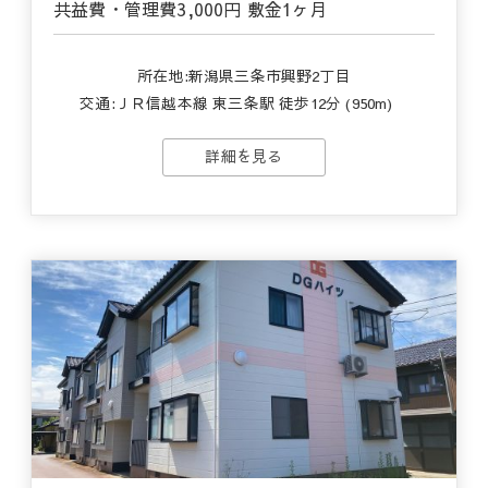
共益費・管理費
3,000円
敷金
1ヶ月
所在地:新潟県三条市興野2丁目
交通:
ＪＲ信越本線 東三条駅 徒歩12分 (950m)
詳細を見る