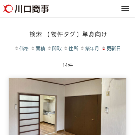
条/燕三条の賃貸
事株式
アパート・マンシ
ョン・マンショ
会社
ン・店舗・事務所
は川口商事株式会
社
検索 【物件タグ】単身向け
価格
面積
間取
住所
築年月
更新日
14
件