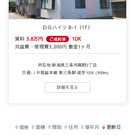
ＤＧハイツ B-1（1F）
賃料
3.8万円
1DK
ご成約済
共益費・管理費
3,000円
敷金
1ヶ月
所在地:新潟県三条市興野2丁目
交通:
ＪＲ信越本線 東三条駅 徒歩12分 (950m)
詳細を見る
価格
面積
間取
住所
築年月
更新日