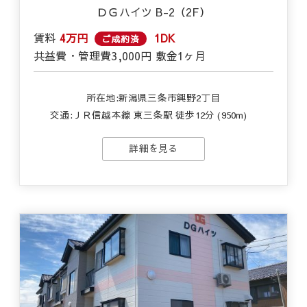
ＤＧハイツ B-2（2F）
賃料
4万円
1DK
ご成約済
共益費・管理費
3,000円
敷金
1ヶ月
所在地:新潟県三条市興野2丁目
交通:
ＪＲ信越本線 東三条駅 徒歩12分 (950m)
詳細を見る