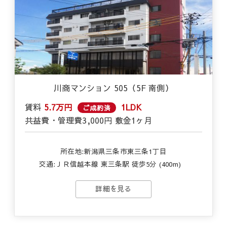
川商マンション 505（5F 南側）
賃料
5.7万円
1LDK
ご成約済
共益費・管理費
3,000円
敷金
1ヶ月
所在地:新潟県三条市東三条1丁目
交通:
ＪＲ信越本線 東三条駅 徒歩5分 (400m)
詳細を見る