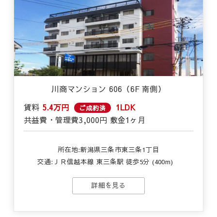
川商マンション 606（6F 南側）
賃料
5.4万円
1LDK
ご成約済
共益費・管理費
3,000円
敷金
1ヶ月
所在地:新潟県三条市東三条1丁目
交通:
ＪＲ信越本線 東三条駅 徒歩5分 (400m)
詳細を見る