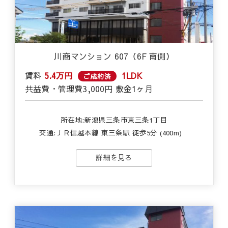
川商マンション 607（6F 南側）
賃料
5.4万円
1LDK
ご成約済
共益費・管理費
3,000円
敷金
1ヶ月
所在地:新潟県三条市東三条1丁目
交通:
ＪＲ信越本線 東三条駅 徒歩5分 (400m)
詳細を見る