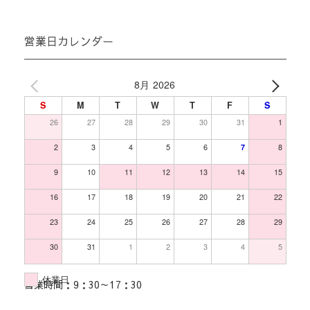
営業日カレンダー
8月 2026
S
M
T
W
T
F
S
26
27
28
29
30
31
1
2
3
4
5
6
7
8
9
10
11
12
13
14
15
16
17
18
19
20
21
22
23
24
25
26
27
28
29
30
31
1
2
3
4
5
休業日
営業時間：9：30～17：30