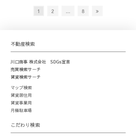
投
Page
Page
Page
Next
1
2
…
8
稿
page
の
ペ
ー
不動産検索
ジ
送
川口商事 株式会社 SDGs宣言
り
売買検索サーチ
賃貸検索サーチ
マップ検索
賃貸居住用
賃貸事業用
月極駐車場
こだわり検索