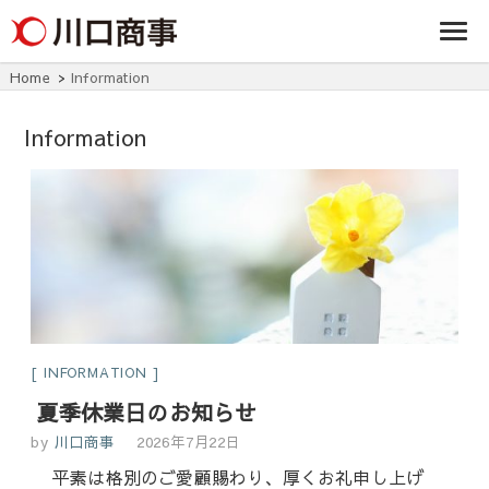
条/燕三条の賃貸
事株式
アパート・マンシ
ョン・マンショ
会社
ン・店舗・事務所
Home
Information
は川口商事株式会
社
Information
INFORMATION
夏季休業日のお知らせ
by
川口商事
2026年7月22日
平素は格別のご愛顧賜わり、厚くお礼申し上げ