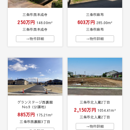
三条市西本成寺
三条市麻布
250万円
603万円
148.00m²
285.00m²
三条市西本成寺
三条市麻布
→物件詳細
→物件詳細
グランステージ西裏館
三条市北入蔵2丁目
No.9（分譲地）
2,150万円
1054.41m²
885万円
175.21m²
三条市北入蔵2丁目
三条市西裏館3丁目
→物件詳細