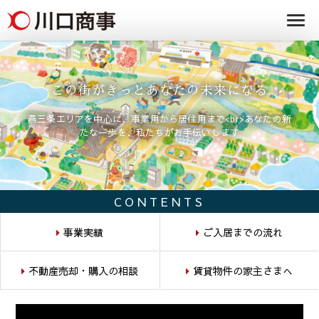
条/燕三条の賃貸
事株式
アパート・マンシ
ョン・マンショ
会社
ン・店舗・事務所
は川口商事株式会
社
この街がきっとあなたの未来になる
燕三条エリアを中心に、事業用から居住用まで<br>あなたの新
たな一歩を、私たちがお手伝いします
CONTENTS
事業実績
ご入居までの流れ
不動産売却・購入の相談
賃貸物件の家主さまへ