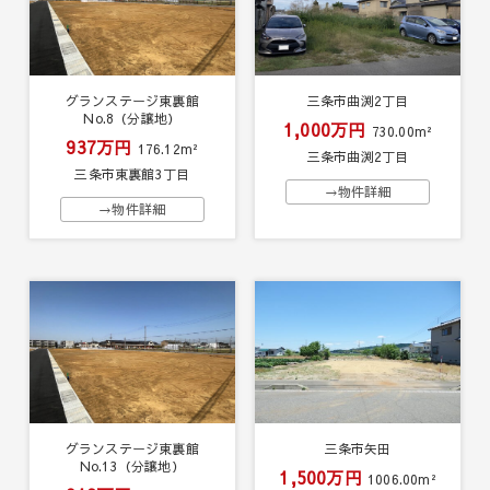
グランステージ東裏館
三条市曲渕2丁目
No.8（分譲地）
1,000万円
730.00m²
937万円
176.12m²
三条市曲渕2丁目
三条市東裏館3丁目
→物件詳細
→物件詳細
グランステージ東裏館
三条市矢田
No.13（分譲地）
1,500万円
1006.00m²