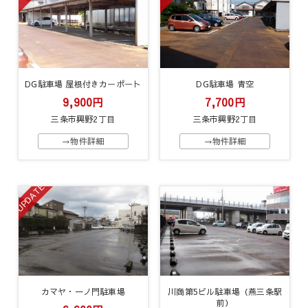
DG駐車場 屋根付きカーポート
DG駐車場 青空
9,900円
7,700円
三条市興野2丁目
三条市興野2丁目
→物件詳細
→物件詳細
UPDATE
カマヤ・一ノ門駐車場
川商第5ビル駐車場（燕三条駅
前）