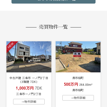
売買物件一覧
NEW
中古戸建 三条市 一ノ門2丁目
燕市桜町
（3階建 7DK）
500万円
264.00m²
1,000万円
7DK
燕市桜町
三条市一ノ門2丁目
→物件詳細
→物件詳細