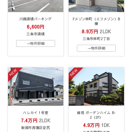
川商須頃パーキング
Fメゾン林町（エフメゾン）B
棟
6,600円
8.9万円
2LDK
三条市須頃
三条市林町2丁目
→物件詳細
→物件詳細
NEW
NEW
ハレカイ 1号室
緑苑 ガーデンハイム B-
2（2F）
7.4万円
2LDK
4.9万円
1DK
新潟市西蒲区安尻