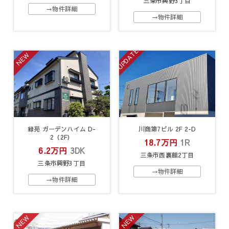
三条市興野3丁目
→物件詳細
→物件詳細
UPDATE
NEW
緑苑 ガーデンハイム D-
川商第7ビル 2F 2-D
2（2F）
18.7万円
1R
6.2万円
3DK
三条市西裏館2丁目
三条市興野3丁目
→物件詳細
→物件詳細
NEW
NEW