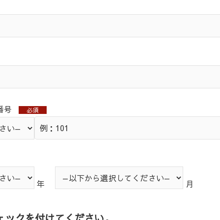
番号
必須
年
月
ェックを付けてください。