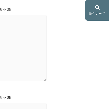
も不満
物件サーチ
も不満