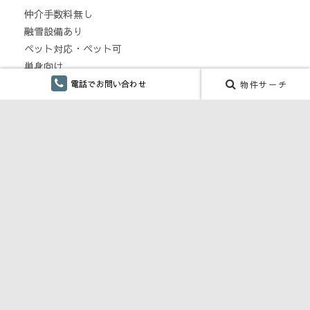
仲介手数料無し
融雪設備あり
ペット対応・ペット可
単身向け
リフォーム
電話でお問い合わせ
物件サーチ
CONTENTS
川口商事 株式会社 SDGs宣言
お部屋探しからご入居までの流れ
不動産(土地・建物）売却・購入のご相談
賃貸物件の家主さまへ
生活情報、住まい関連のお役立ち情報
INFORMATION
スタッフブログ：川口商事