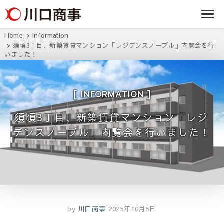
条/燕三条の賃貸
事株式
アパート・マンシ
ョン・マンショ
会社
ン・店舗・事務所
Home
Information
は川口商事株式会
須頃3丁目、新築賃貸マンション「レジデンスノーブル」内覧会を行
社
いました！
INFORMATION
須頃3丁目、新築賃貸マンション「レジ
デンスノーブル」内覧会を行いました！
by
川口商事
2025年10月8日