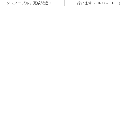
ンスノーブル」完成間近！
行います（10/27～11/30）
ナ
ビ
ゲ
ー
シ
ョ
ン