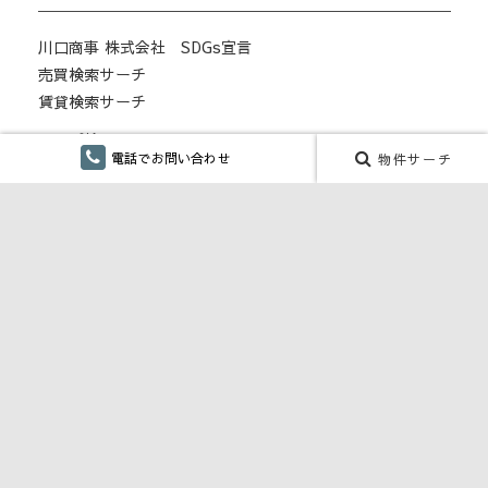
川口商事 株式会社 SDGs宣言
売買検索サーチ
賃貸検索サーチ
マップ検索
電話でお問い合わせ
物件サーチ
賃貸居住用
賃貸事業用
月極駐車場
こだわり検索
仲介手数料無し
融雪設備あり
ペット対応・ペット可
単身向け
リフォーム