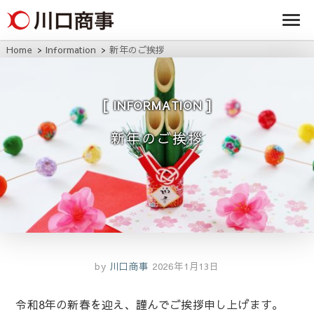
条/燕三条の賃貸
事株式
アパート・マンシ
ョン・マンショ
会社
ン・店舗・事務所
Home
Information
新年のご挨拶
は川口商事株式会
社
INFORMATION
新年のご挨拶
by
川口商事
2026年1月13日
令和8年の新春を迎え、謹んでご挨拶申し上げます。