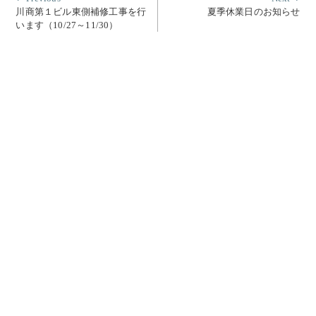
post:
post
川商第１ビル東側補修工事を行
夏季休業日のお知らせ
稿
います（10/27～11/30）
ナ
ビ
ゲ
ー
シ
ョ
ン