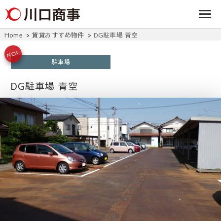
条/燕三条の賃貸
事株式
アパート・マンシ
ョン・マンショ
会社
ン・店舗・事務所
Home
賃貸おすすめ物件
DG駐車場 青空
は川口商事株式会
社
NEW
駐車場
DG駐車場 青空