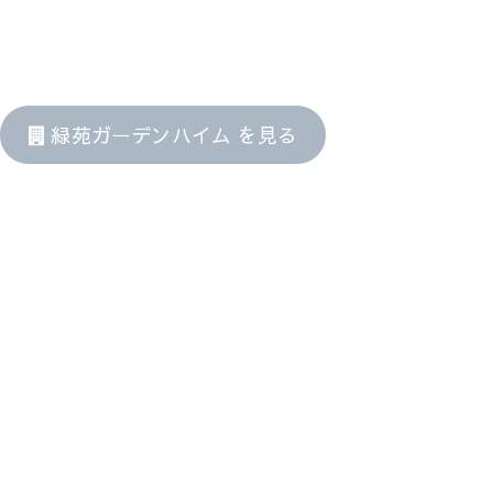
緑苑ガーデンハイム を見る
投
稿
ナ
ビ
ゲ
ー
シ
ョ
ン