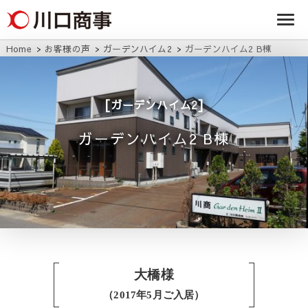
条/燕三条の賃貸
事株式
アパート・マンシ
ョン・マンショ
会社
ン・店舗・事務所
Home
お客様の声
ガーデンハイム2
ガーデンハイム2 B棟
は川口商事株式会
社
ガーデンハイム2
ガーデンハイム2 B棟
大橋様
（2017年5月ご入居）