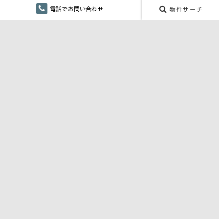
マップ検索
電話でお問い合わせ
物件サーチ
賃貸居住用
賃貸事業用
月極駐車場
こだわり検索
仲介手数料無し
融雪設備あり
ペット対応・ペット可
単身向け
リフォーム
CONTENTS
川口商事 株式会社 SDGs宣言