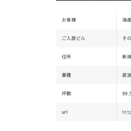
お客様
海産
ご入居ビル
そ
住所
新潟
業種
居
坪数
99.
url
htt