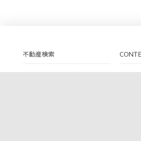
不動産検索
CONT
川口商事 株式会社 SDGs宣言
川口商事 
売買検索サーチ
お部屋探
賃貸検索サーチ
不動産(
賃貸物件
マップ検索
生活情報
賃貸居住用
賃貸事業用
INFORMA
月極駐車場
スタッフ
お客様紹
こだわり検索