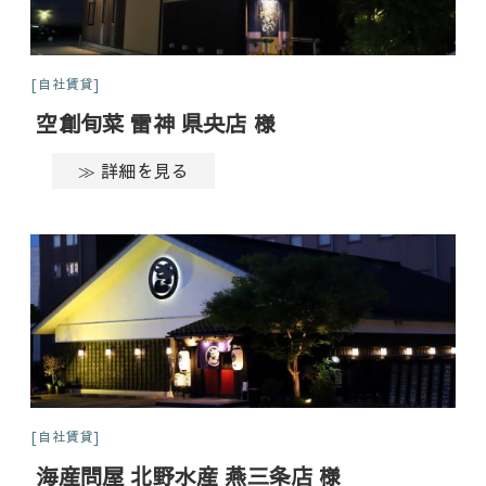
自社賃貸
空創旬菜 雷神 県央店 様
≫ 詳細を見る
自社賃貸
海産問屋 北野水産 燕三条店 様