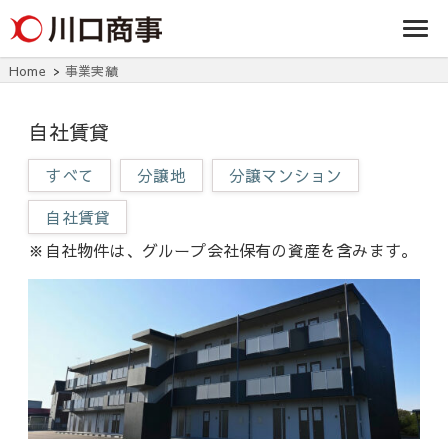
条/燕三条の賃貸
事株式
アパート・マンシ
ョン・マンショ
会社
ン・店舗・事務所
Home
事業実績
は川口商事株式会
社
自社賃貸
すべて
分譲地
分譲マンション
自社賃貸
※自社物件は、グループ会社保有の資産を含みます。