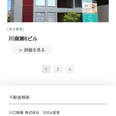
自社賃貸
川商第6ビル
≫ 詳細を見る
投
Page
Page
Next
1
2
稿
page
の
ペ
ー
不動産検索
ジ
送
川口商事 株式会社 SDGs宣言
り