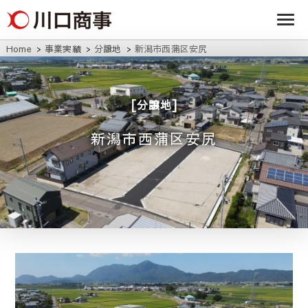
条/燕三条の賃貸
事株式
アパート・マンシ
ョン・マンショ
会社
ン・店舗・事務所
Home
事業実績
分譲地
新潟市西蒲区安尻
は川口商事株式会
社
分譲地
新潟市西蒲区安尻