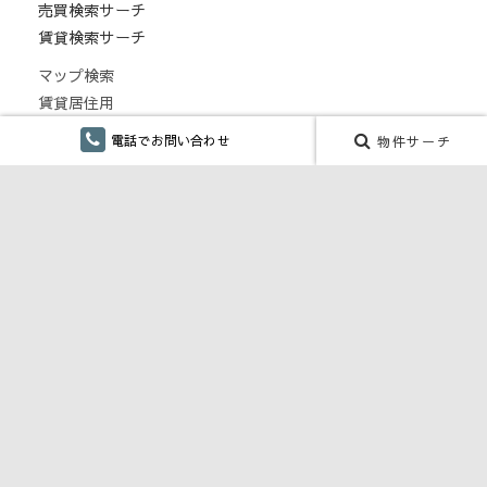
売買検索サーチ
賃貸検索サーチ
マップ検索
賃貸居住用
賃貸事業用
電話でお問い合わせ
物件サーチ
月極駐車場
こだわり検索
仲介手数料無し
融雪設備あり
ペット対応・ペット可
単身向け
リフォーム
CONTENTS