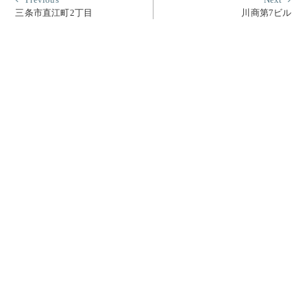
投
post:
post
三条市直江町2丁目
川商第7ビル
稿
ナ
ビ
ゲ
ー
シ
ョ
ン