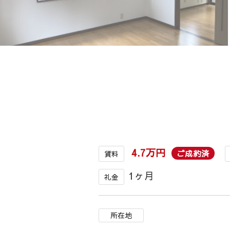
4.7万円
ご成約済
賃料
1ヶ月
礼金
所在地