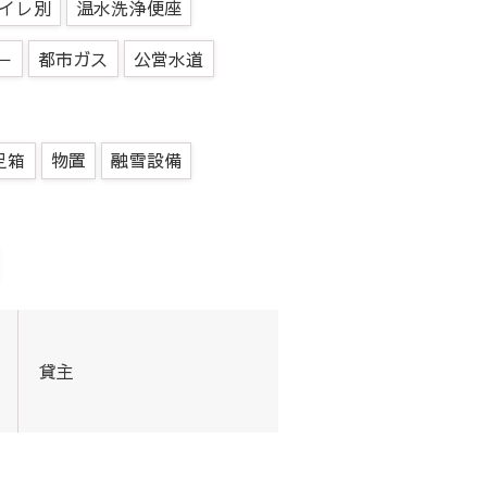
イレ別
温水洗浄便座
ー
都市ガス
公営水道
足箱
物置
融雪設備
貸主