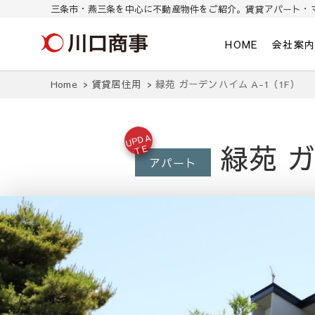
三条市・燕三条を中心に不動産物件をご紹介。賃貸アパート・
川口商事株式会社
三条市・燕三条を中心に不動産物件をご紹介。東三条/燕三条の賃貸ア
HOME
会社案
Home
賃貸居住用
緑苑 ガーデンハイム A-1（1F）
U
P
D
A
T
緑苑 ガ
E
アパート