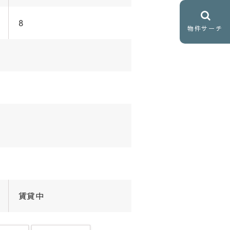
8
物件サーチ
賃貸中