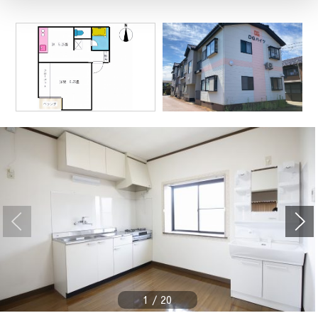
1
/
20