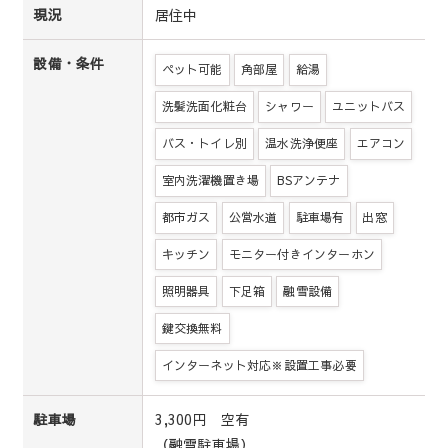
居住中
現況
設備・条件
ペット可能
角部屋
給湯
洗髪洗面化粧台
シャワー
ユニットバス
バス・トイレ別
温水洗浄便座
エアコン
室内洗濯機置き場
BSアンテナ
都市ガス
公営水道
駐車場有
出窓
キッチン
モニター付きインターホン
照明器具
下足箱
融雪設備
鍵交換無料
インターネット対応※設置工事必要
3,300円 空有
駐車場
（融雪駐車場）