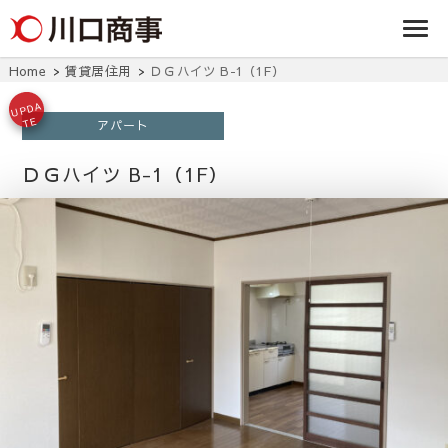
条/燕三条の賃貸
事株式
アパート・マンシ
ョン・マンショ
会社
ン・店舗・事務所
Home
賃貸居住用
ＤＧハイツ B-1（1F）
は川口商事株式会
社
UPD
A
TE
アパート
ＤＧハイツ B-1（1F）