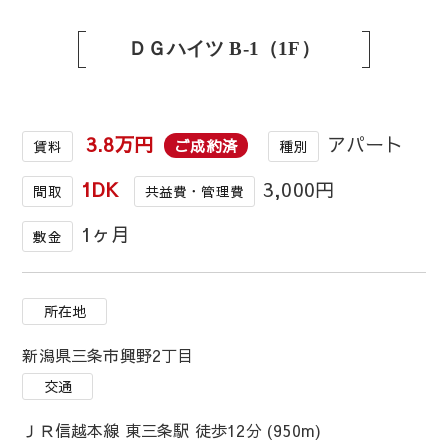
ＤＧハイツ B-1（1F）
3.8万円
アパート
ご成約済
賃料
種別
1DK
3,000円
間取
共益費・管理費
1ヶ月
敷金
所在地
新潟県三条市興野2丁目
交通
ＪＲ信越本線 東三条駅 徒歩12分 (950m)