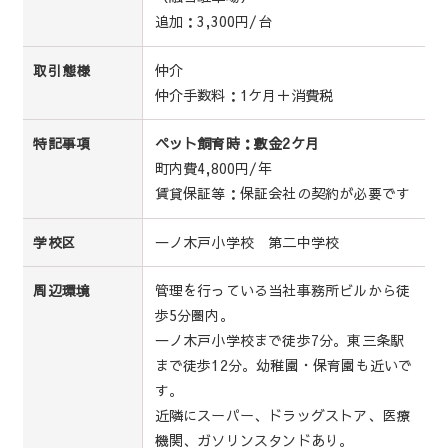
追加：3,300円/台
仲介
取引態様
仲介手数料：1ケ月＋消費税
ペット飼育時：敷金2ケ月
特記事項
町内費4,800円/年
賃貸保証等：保証会社の契約が必要です
一ノ木戸小学校 第二中学校
学校区
管理を行っている当社事務所ビルから徒
周辺環境
歩5分圏内。
一ノ木戸小学校まで徒歩7分。東三条駅
まで徒歩12分。幼稚園・保育園も近いで
す。
近隣にスーパー、ドラッグストア、医療
機関、ガソリンスタンドあり。