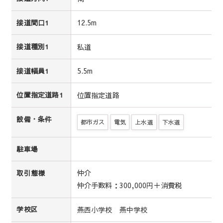
12.5m
接道間口1
私道
接道種別1
5.5m
接道幅員1
位置指定道路
位置指定道路1
設備・条件
都市ガス
電気
上水道
下水道
駐車場
仲介
取引態様
仲介手数料：300,000円＋消費税
燕西小学校 燕中学校
学校区