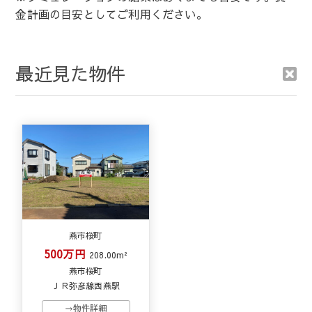
最近見た物件
燕市桜町
500万円
208.00m²
燕市桜町
ＪＲ弥彦線西燕駅
→物件詳細