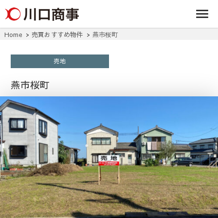
条/燕三条の賃貸
事株式
アパート・マンシ
ョン・マンショ
会社
ン・店舗・事務所
Home
売買おすすめ物件
燕市桜町
は川口商事株式会
社
売地
燕市桜町