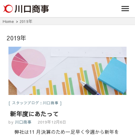
条/燕三条の賃貸
事株式
アパート・マンシ
ョン・マンショ
会社
ン・店舗・事務所
Home
2019年
は川口商事株式会
社
2019年
スタッフブログ：川口商事
新年度にあたって
by
川口商事
2019年12月6日
弊社は11 月決算のため一足早く今週から新年を