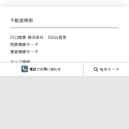
不動産検索
川口商事 株式会社 SDGs宣言
売買検索サーチ
賃貸検索サーチ
マップ検索
賃貸居住用
電話でお問い合わせ
物件サーチ
賃貸事業用
月極駐車場
こだわり検索
仲介手数料無し
融雪設備あり
ペット対応・ペット可