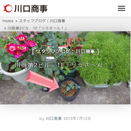
条/燕三条の賃貸
事株式
アパート・マンシ
ョン・マンショ
会社
ン・店舗・事務所
Home
スタッフブログ：川口商事
は川口商事株式会
川商第2ビル 1F「リラさ～ん！」
社
スタッフブログ：川口商事
川商第2ビル 1F「リラさ～ん！」
by
川口商事
2019年7月12日