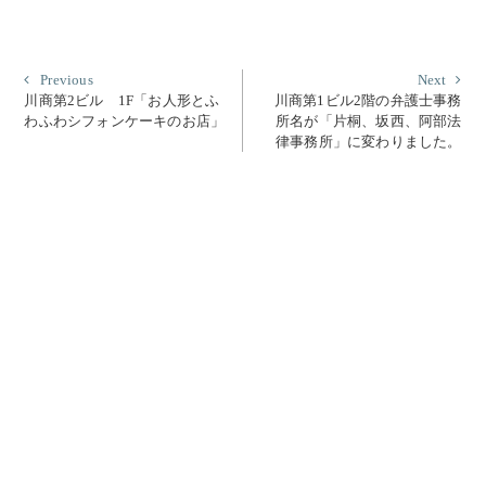
投
Previous
Nex
Previous
Next
post:
post
川商第2ビル 1F「お人形とふ
川商第1ビル2階の弁護士事務
稿
わふわシフォンケーキのお店」
所名が「片桐、坂西、阿部法
ナ
律事務所」に変わりました。
ビ
ゲ
ー
シ
ョ
ン