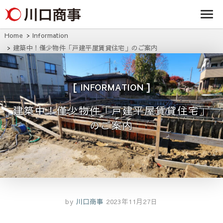
条/燕三条の賃貸
事株式
アパート・マンシ
ョン・マンショ
会社
ン・店舗・事務所
Home
Information
は川口商事株式会
建築中！僅少物件「戸建平屋賃貸住宅」のご案内
社
INFORMATION
建築中！僅少物件「戸建平屋賃貸住宅」
のご案内
by
川口商事
2023年11月27日