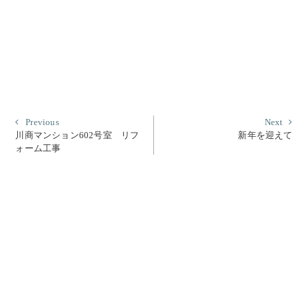
投
Previous
Nex
Previous
Next
post:
post
川商マンション602号室 リフ
新年を迎えて
稿
ォーム工事
ナ
ビ
ゲ
ー
シ
ョ
ン