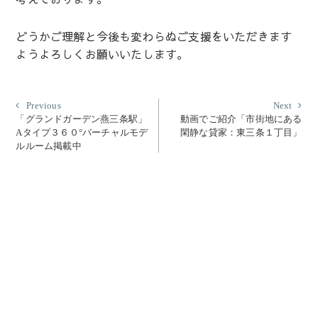
どうかご理解と今後も変わらぬご支援をいただきます
ようよろしくお願いいたします。
投
Previous
Nex
Previous
Next
post:
post
「グランドガーデン燕三条駅」
動画でご紹介「市街地にある
稿
Aタイプ３６０°バーチャルモデ
閑静な貸家：東三条１丁目」
ナ
ルルーム掲載中
ビ
ゲ
ー
シ
ョ
ン