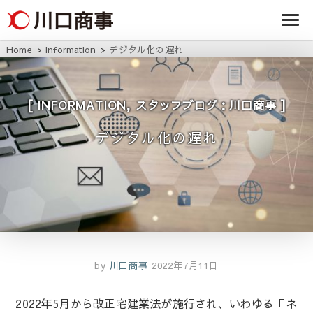
条/燕三条の賃貸
事株式
アパート・マンシ
ョン・マンショ
会社
ン・店舗・事務所
Home
Information
デジタル化の遅れ
は川口商事株式会
社
,
INFORMATION
スタッフブログ：川口商事
デジタル化の遅れ
by
川口商事
2022年7月11日
2022年5月から改正宅建業法が施行され、いわゆる「ネ