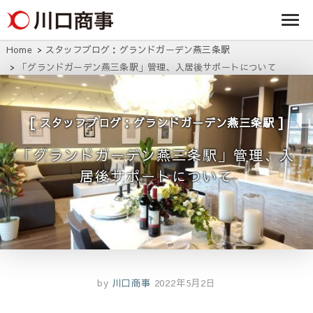
条/燕三条の賃貸
事株式
アパート・マンシ
ョン・マンショ
会社
ン・店舗・事務所
Home
スタッフブログ：グランドガーデン燕三条駅
は川口商事株式会
「グランドガーデン燕三条駅」管理、入居後サポートについて
社
スタッフブログ：グランドガーデン燕三条駅
「グランドガーデン燕三条駅」管理、入
居後サポートについて
by
川口商事
2022年5月2日