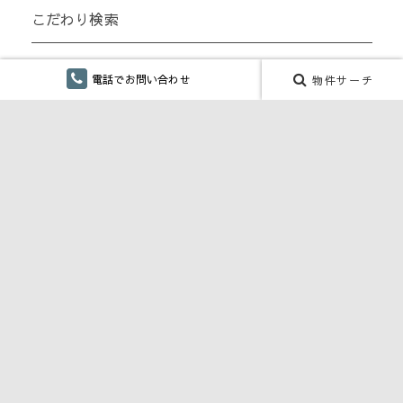
こだわり検索
仲介手数料無し
電話でお問い合わせ
物件サーチ
融雪設備あり
ペット対応・ペット可
単身向け
リフォーム
CONTENTS
川口商事 株式会社 SDGs宣言
お部屋探しからご入居までの流れ
不動産(土地・建物）売却・購入のご相談
賃貸物件の家主さまへ
生活情報、住まい関連のお役立ち情報