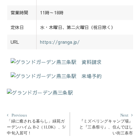
営業時間
11時～18時
定休日
水・木曜日、第二火曜日（祝日除く）
URL
https://granga.jp/
投
Previous
Nex
Previous
Next
post:
post
「緑に癒される暮らし」緑苑ガ
『ミズベリングキャンプ場』
稿
ーデンハイム B-2（1LDK）、5/
と『三条祭り』、住んでほし
ナ
中旬入居可！
い街三条市
ビ