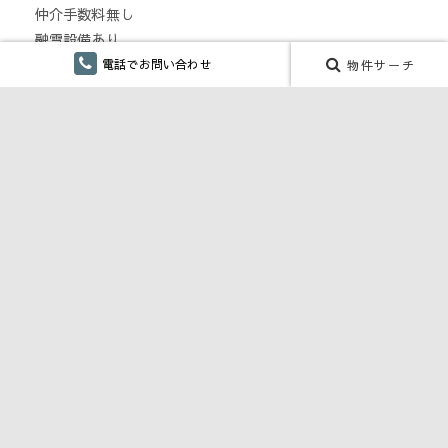
仲介手数料無し
融雪設備あり
ペット対応・ペット可
電話でお問い合わせ
物件サーチ
単身向け
リフォーム
CONTENTS
川口商事 株式会社 SDGs宣言
お部屋探しからご入居までの流れ
不動産(土地・建物）売却・購入のご相談
賃貸物件の家主さまへ
生活情報、住まい関連のお役立ち情報
INFORMATION
スタッフブログ：川口商事
お客様紹介