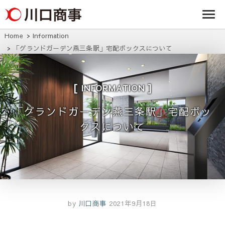
条/燕三条の賃貸
事株式
アパート・マンシ
ョン・マンショ
会社
ン・店舗・事務所
Home
Information
は川口商事株式会
「グランドガーデン燕三条駅」宅配ボックスについて
社
INFORMATION
「グランドガーデン燕三条駅」宅配ボッ
クスについて
by
川口商事
2021年9月18日