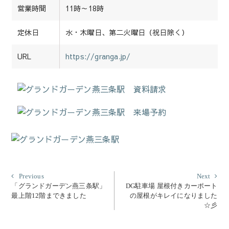
営業時間
11時～18時
定休日
水・木曜日、第二火曜日（祝日除く）
URL
https://granga.jp/
投
Previous
Nex
Previous
Next
post:
post
「グランドガーデン燕三条駅」
DG駐車場 屋根付きカーポート
稿
最上階12階まできました
の屋根がキレイになりました
ナ
☆彡
ビ
ゲ