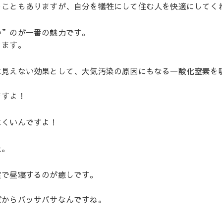
うこともありますが、自分を犠牲にして住む人を快適にしてく
い”のが一番の魅力です。
きます。
に見えない効果として、大気汚染の原因にもなる一酸化窒素を
ますよ！
にくいんですよ！
た。
室で昼寝するのが癒しです。
だからパッサパサなんですね。