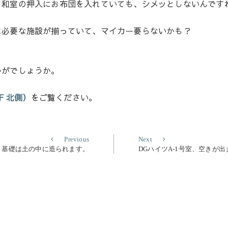
、和室の押入にお布団を入れていても、シメッとしないんです
に必要な施設が揃っていて、マイカー要らないかも？
かがでしょうか。
F 北側）
をご覧ください。
Previous
Next
Previous
Next
post:
post:
」基礎は土の中に造られます。
DGハイツA-1号室、空きが