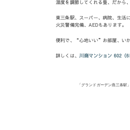
湿度を調節してくれる畳、だから
東三条駅、スーパー、病院、生活
火災警備完備、AEDもあります。
便利で、“心地いい”お部屋、い
詳しくは、
川商マンション 602（6
投
「グランドガーデン燕三条駅
稿
ナ
ビ
ゲ
ー
シ