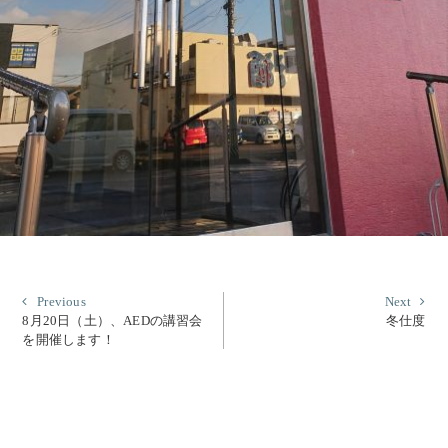
投
Previous
Nex
Previous
Next
post:
post
8月20日（土）、AEDの講習会
冬仕度
稿
を開催します！
ナ
ビ
ゲ
ー