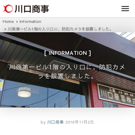
条/燕三条の賃貸
事株式
アパート・マンシ
ョン・マンショ
会社
ン・店舗・事務所
Home
Information
は川口商事株式会
川商第一ビル1階の入り口に、防犯カメラを設置しました。
社
INFORMATION
川商第一ビル1階の入り口に、防犯カメ
ラを設置しました。
by
川口商事
2016年11月2日