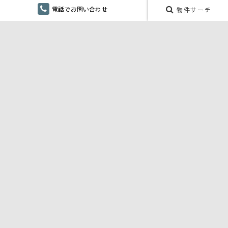
マップ検索
電話でお問い合わせ
物件サーチ
賃貸居住用
賃貸事業用
月極駐車場
こだわり検索
仲介手数料無し
融雪設備あり
ペット対応・ペット可
単身向け
リフォーム
CONTENTS
川口商事 株式会社 SDGs宣言