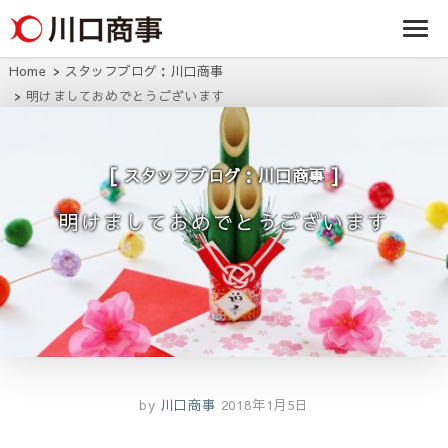
条/燕三条の賃貸
事株式
アパート・マンシ
ョン・マンショ
会社
ン・店舗・事務所
Home
スタッフブログ：川口商事
は川口商事株式会
明けましておめでとうございます
社
スタッフブログ：川口商事
明けましておめでとうございます
by
川口商事
2018年1月5日