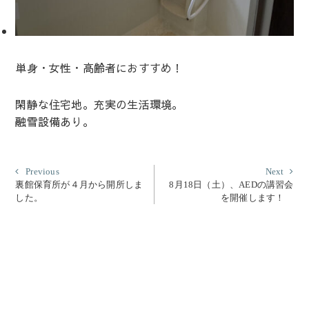
単身・女性・高齢者におすすめ！
閑静な住宅地。充実の生活環境。
融雪設備あり。
投
Previous
Nex
Previous
Next
post:
post
裏館保育所が４月から開所しま
8月18日（土）、AEDの講習会
稿
した。
を開催します！
ナ
ビ
ゲ
ー
シ
ョ