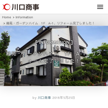
条/燕三条の賃貸
事株式
アパート・マンシ
ョン・マンショ
会社
ン・店舗・事務所
Home
Information
は川口商事株式会
緑苑・ガーデンハイム 1F A-1、リフォーム完了しました！
社
INFORMATION
緑苑・ガーデンハイム 1F A-1、リフ
ォーム完了しました！
by
川口商事
2018年5月25日