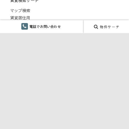
賃貸検索サーチ
マップ検索
賃貸居住用
賃貸事業用
電話でお問い合わせ
物件サーチ
月極駐車場
こだわり検索
仲介手数料無し
融雪設備あり
ペット対応・ペット可
単身向け
リフォーム
CONTENTS