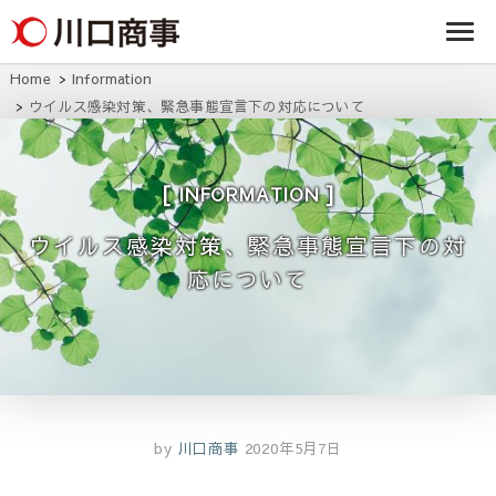
条/燕三条の賃貸
事株式
アパート・マンシ
ョン・マンショ
会社
ン・店舗・事務所
Home
Information
は川口商事株式会
ウイルス感染対策、緊急事態宣言下の対応について
社
INFORMATION
ウイルス感染対策、緊急事態宣言下の対
応について
by
川口商事
2020年5月7日