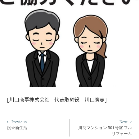
[川口商事株式会社 代表取締役 川口廣志]
投
Previous
Nex
Previous
Next
post:
post
祝☆新生活
川商マンション 501号室 フル
稿
リフォーム
ナ