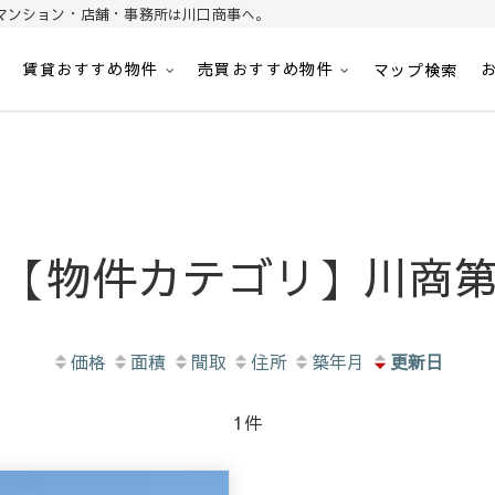
マンション・店舗・事務所は川口商事へ。
賃貸おすすめ物件
売買おすすめ物件
パート・マンション・マンション・店舗・事務所は川口商事株式会社
内
マップ検索
 【物件カテゴリ】川商第
価格
面積
間取
住所
築年月
更新日
1
件