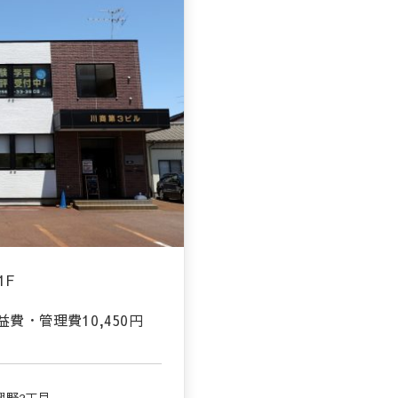
1F
益費・管理費
10,450円
興野2丁目