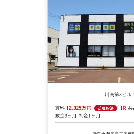
川商第3ビル 
賃料
12.925万円
1R
共
ご成約済
敷金
3ヶ月
礼金
1ヶ月
所在地:新潟県三条市