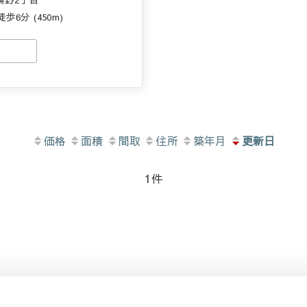
6分 (450m)
価格
面積
間取
住所
築年月
更新日
1
件