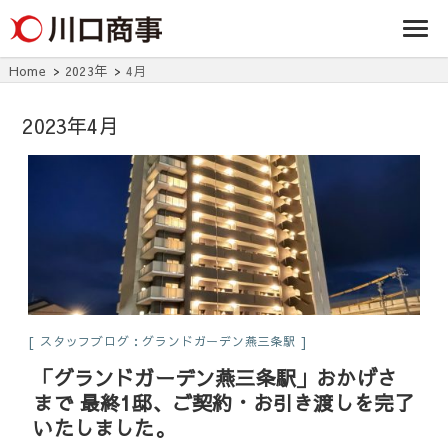
条/燕三条の賃貸
事株式
アパート・マンシ
ョン・マンショ
会社
ン・店舗・事務所
Home
2023年
4月
は川口商事株式会
社
2023年4月
スタッフブログ：グランドガーデン燕三条駅
「グランドガーデン燕三条駅」おかげさ
まで 最終1邸、ご契約・お引き渡しを完了
いたしました。