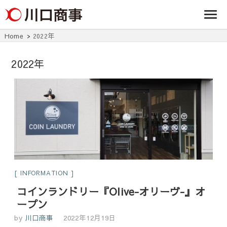
条/燕三条の賃貸
事株式
アパート・マンシ
ョン・マンショ
会社
ン・店舗・事務所
Home
2022年
は川口商事株式会
社
2022年
INFORMATION
コインランドリー『Olive-オリーヴ-』オ
ープン
by
川口商事
2022年12月19日