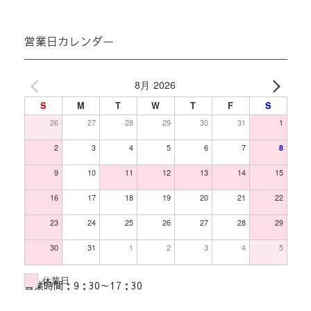
営業日カレンダー
8月 2026
S
M
T
W
T
F
S
26
27
28
29
30
31
1
2
3
4
5
6
7
8
9
10
11
12
13
14
15
16
17
18
19
20
21
22
23
24
25
26
27
28
29
30
31
1
2
3
4
5
休業日
営業時間：9：30～17：30