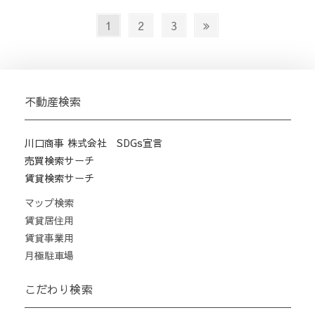
投
Page
Page
Page
Next
1
2
3
稿
page
の
ペ
ー
不動産検索
ジ
送
川口商事 株式会社 SDGs宣言
り
売買検索サーチ
賃貸検索サーチ
マップ検索
賃貸居住用
賃貸事業用
月極駐車場
こだわり検索