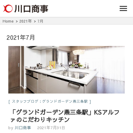
条/燕三条の賃貸
事株式
アパート・マンシ
ョン・マンショ
会社
ン・店舗・事務所
Home
2021年
7月
は川口商事株式会
社
2021年7月
スタッフブログ：グランドガーデン燕三条駅
「グランドガーデン燕三条駅」KSアルフ
ァのこだわりキッチン
by
川口商事
2021年7月31日