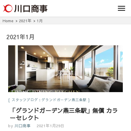
条/燕三条の賃貸
事株式
アパート・マンシ
ョン・マンショ
会社
ン・店舗・事務所
Home
2021年
1月
は川口商事株式会
社
2021年1月
スタッフブログ：グランドガーデン燕三条駅
「グランドガーデン燕三条駅」無償 カラ
ーセレクト
by
川口商事
2021年1月29日