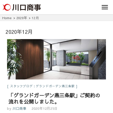
条/燕三条の賃貸
事株式
アパート・マンシ
ョン・マンショ
会社
ン・店舗・事務所
Home
2020年
12月
は川口商事株式会
社
2020年12月
スタッフブログ：グランドガーデン燕三条駅
「グランドガーデン燕三条駅」ご契約の
流れを公開しました。
by
川口商事
2020年12月25日