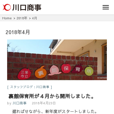
条/燕三条の賃貸
事株式
アパート・マンシ
ョン・マンショ
会社
ン・店舗・事務所
Home
2018年
4月
は川口商事株式会
社
2018年4月
スタッフブログ：川口商事
裏館保育所が４月から開所しました。
by
川口商事
2018年4月23日
遅ればせながら、新年度がスタートしました。