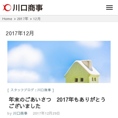
条/燕三条の賃貸
事株式
アパート・マンシ
ョン・マンショ
会社
ン・店舗・事務所
Home
2017年
12月
は川口商事株式会
社
2017年12月
スタッフブログ：川口商事
年末のごあいさつ 2017年もありがとう
ございました
by
川口商事
2017年12月29日